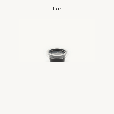
1 oz
1
2
3
2 oz